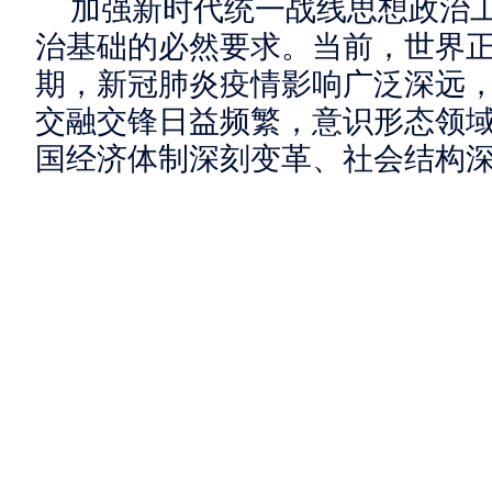
加强新时代统一战线思想政治
治基础的必然要求。当前，世界
期，新冠肺炎疫情影响广泛深远
交融交锋日益频繁，意识形态领
国经济体制深刻变革、社会结构
思想观念深刻变化，统一战线成
性、差异性显著增强。越是在这
帜、增共识，越要加强新时代统
习近平新时代中国特色社会主义
线成员从“中国之治”与“西方之乱
会主义的制度优势和发展前景，
等根本问题上始终站稳政治立场，
定“四个自信”、做到“两个维护”