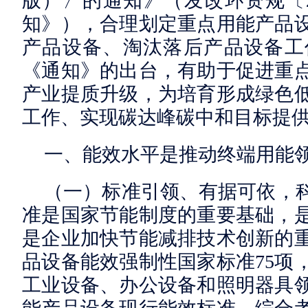
版）〉的通知》（发改环资规〔20
知》），合理划定重点用能产品
产品设备、淘汰落后产品设备工
《通知》的出台，有助于促进重
产业提质升级，为培育形成绿色
工作、实现碳达峰碳中和目标提
一、能效水平是推动终端用能
（一）标准引领、有据可依，
准是国家节能制度的重要基础，
是企业加快节能减排技术创新的
品设备能效强制性国家标准75项
工业设备、办公设备和照明器具