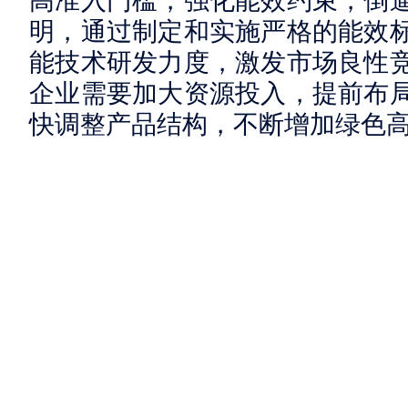
高准入门槛，强化能效约束，倒
明，通过制定和实施严格的能效
能技术研发力度，激发市场良性
企业需要加大资源投入，提前布
快调整产品结构，不断增加绿色
（二）突出标杆引领、便利改
《通知》中大部分产品设备的先
先进水平产品设备的优先采购和
平的高质量设备，有利于企业加
术工艺，加快节能改造升级，不
耗和碳排放水平，加快企业自身
（三）政策协同发力、加大支