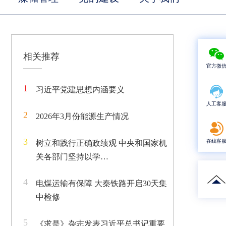
相关推荐
官方微
1
习近平党建思想内涵要义
人工客
2
2026年3月份能源生产情况
3
在线客
树立和践行正确政绩观 中央和国家机
关各部门坚持以学…
4
电煤运输有保障 大秦铁路开启30天集
中检修
5
《求是》杂志发表习近平总书记重要