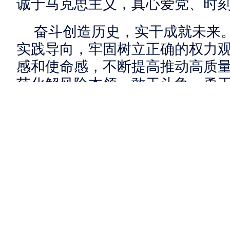
诚于马克思主义，真心爱党、时
奋斗创造历史，实干成就未来
实践导向，牢固树立正确的权力
感和使命感，不断提高推动高质
范化解风险本领，敢于斗争、勇
干部胸怀“国之大者”，紧紧围绕
抓实干、务求实效，聚焦问题、
任感、积极担当作为的精气神为
气象新作为推动高质量发展取得
发展新天地。
人民是历史的创造者，是决定
践行宗旨为民造福，就要坚持人