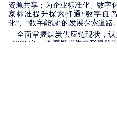
资源共享；为企业标准化、数字
家标准提升探索打通“数字孤岛
化”、“数字能源”的发展探索道路
全面掌握煤炭供应链现状，认
《2024年一季度煤炭供需形势
季度煤炭生产、消费、煤炭中长
未来一段时间的煤炭需求走势进
发挥桥梁纽带和专家智库作用
平，是会议重要主题之一。中国
院姜克隽、北京交通大学国家交
联能源供应链分会专家委员会主
济转型路径、全国煤炭统一大市
行情况评价的思路与方法等内容