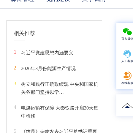
相关推荐
官方微
1
习近平党建思想内涵要义
人工客
2
2026年3月份能源生产情况
3
在线客
树立和践行正确政绩观 中央和国家机
关各部门坚持以学…
4
电煤运输有保障 大秦铁路开启30天集
中检修
5
《求是》杂志发表习近平总书记重要