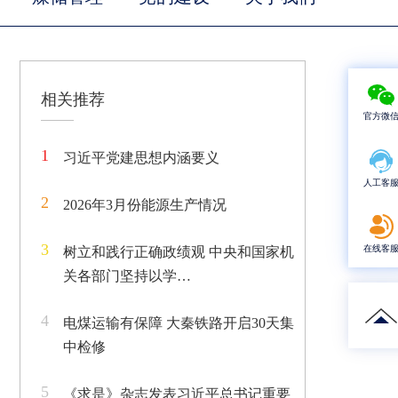
相关推荐
官方微
1
习近平党建思想内涵要义
人工客
2
2026年3月份能源生产情况
3
在线客
树立和践行正确政绩观 中央和国家机
关各部门坚持以学…
4
电煤运输有保障 大秦铁路开启30天集
中检修
5
《求是》杂志发表习近平总书记重要